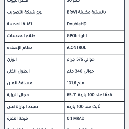
30 ملم
قطر التيوب
BRWi بالستية مضيئة
نوع شبكة التصويب
تقنية العدسة
DoubleHD
طلاء العدسات
GPObright
نظام الإضاءة
iCONTROL
حوالي 576 جرام
الوزن
حوالي 340 ملم
الطول الكلي
101.6 ملم
مسافة العين
65–11 قدمًا عند 100 ياردة
مجال الرؤية
ثابت عند 100 ياردة
ضبط البارالاكس
قيمة النقرة
0.1 MRAD