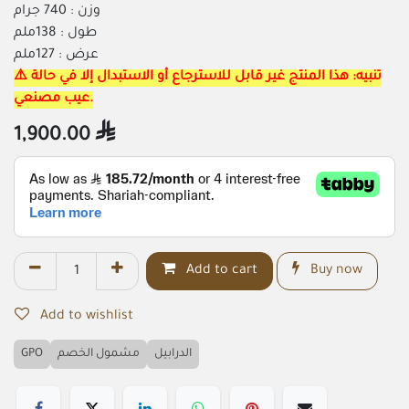
وزن : 740 جرام
طول : 138ملم
عرض : 127ملم
⚠️ تنبيه: هذا المنتج غير قابل للاسترجاع أو الاستبدال إلا في حالة
عيب مصنعي.
1,900.00

Add to cart
Buy now
Add to wishlist
GPO
مشمول الخصم
الدرابيل