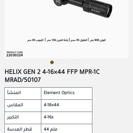
HELIX GEN 2 4-16×44 FFP MPR-1C
MRAD/50107
المنشأ
Element Optics
المقاس
4-16×44
التكبير
4-16x
44 ملم
قطر العدسة