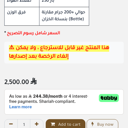
250 بار
ضغط الهواء
حوالي +200 جرام مقارنة
فرق الوزن
بنسخة الخزان (Bottle)
​*
السعر شامل رسوم التصريح
⚠️هذا المنتج غير قابل للاسترجاع ، ولا يمكن 
إلغاء الرخصة بعد إصدارها
2,500.00

Add to cart
Buy now