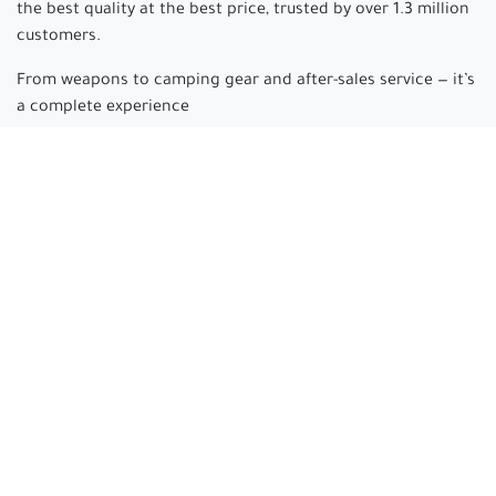
the best quality at the best price, trusted by over 1.3 million
customers.
From weapons to camping gear and after-sales service — it’s
a complete experience
Arabian hunter
where passion begins and experience is
made.
Connect with us
cs@arabianhunter.com
+966 550511413
All rights reserved © Arabian hunter 2025 Electronic