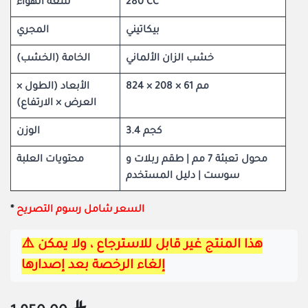
280 CC
سعة الهواء
بيكاتيني
المجري
خشب الزان الألماني
الخامة (الخشب)
824 × 208 × 61 مم
الأبعاد (الطول ×
العرض × الارتفاع)
3.4 كجم
الوزن
محول تعبئة 7 مم | طقم ربلات و
محتويات العلبة
سوست | دليل المستخدم
السعر شامل رسوم التصريح
​*
⚠️هذا المنتج غير قابل للاسترجاع ، ولا يمكن 
إلغاء الرخصة بعد إصدارها