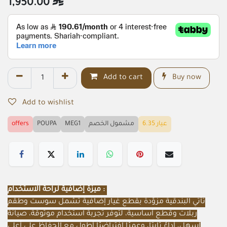
1,950.00

Add to cart
Buy now
Add to wishlist
عيار 6.35
مشمول الخصم
MEG1
POUPA
offers
ميزة إضافية لراحة الاستخدام :
تأتي البندقية مزوّدة بقطع غيار إضافية تشمل سوست وطقم
ربلات وقطع أساسية، لتوفّر تجربة استخدام موثوقة، صيانة
أسهل، أداءً ثابتًا، وعمرًا افتراضيًا أطول مع الحفاظ على أعلى