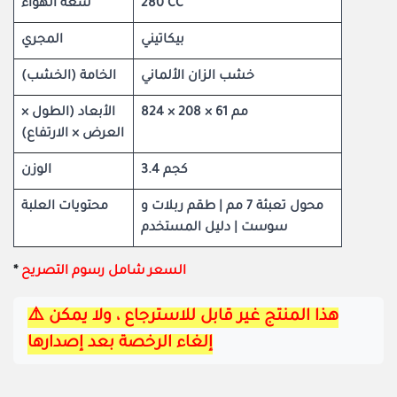
280 CC
سعة الهواء
بيكاتيني
المجري
خشب الزان الألماني
الخامة (الخشب)
824 × 208 × 61 مم
الأبعاد (الطول ×
العرض × الارتفاع)
3.4 كجم
الوزن
محول تعبئة 7 مم | طقم ربلات و
محتويات العلبة
سوست | دليل المستخدم
السعر شامل رسوم التصريح
​*
⚠️هذا المنتج غير قابل للاسترجاع ، ولا يمكن 
إلغاء الرخصة بعد إصدارها