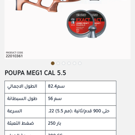
POUPA MEG1 CAL 5.5
82.4سم
الطول الاجمالي
56 سم
طول السبطانة
.22 (5.5 مم): حتى 900 قدم/ثانية
السرعة
250 بار
ضغط التعبئة