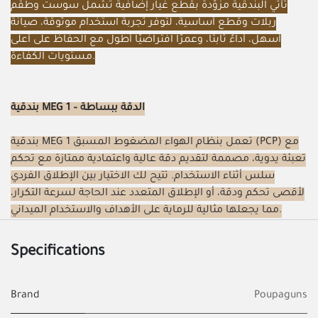
تأتي البندقية مزوّدة بقطع غيار إضافية تشمل سوست وطقم
ربلات وقطع أساسية، لتوفّر تجربة استخدام موثوقة، صيانة
أسهل، أداءً ثابتًا، وعمرًا افتراضيًا أطول مع الحفاظ على أعلى
مستويات الكفاءة.
بندقية MEG 1 – الدقة ببساطة
بندقية MEG 1 تعمل بنظام الهواء المضغوط المسبق (PCP) مع
تعبئة يدوية، مصممة لتقديم دقة عالية واعتمادية ممتازة مع تحكم
سلس أثناء الاستخدام. تتيح لك الاختيار بين الإطلاق الفردي
لأقصى تحكم ودقة، أو الإطلاق المتعدد عند الحاجة لسرعة التكرار،
مما يجعلها مثالية للرماية على الأهداف والاستخدام الميداني.
Specifications
Brand
Poupaguns