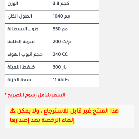
3.8 كجم
الوزن
1040 مم
الطول الكلي
550 مم
طول السبطانة
200 م/ث
سرعة الطلقة
حجم أنبوب الهواء
240 CC
300 بار
ضغط التعبئة
11 طلقة
سعة الخزنة
*
السعر شامل رسوم التصريح
⚠️هذا المنتج غير قابل للاسترجاع ، ولا يمكن 
إلغاء الرخصة بعد إصدارها