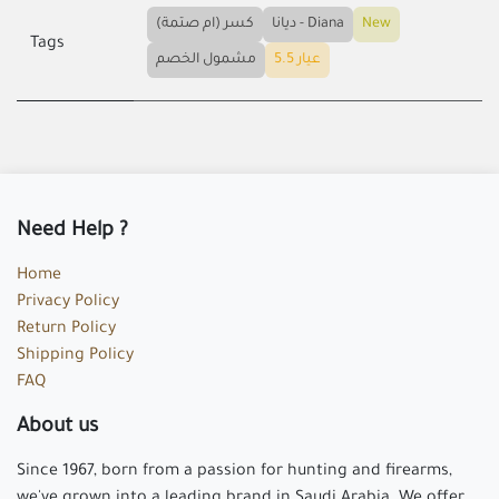
كسر (ام صتمة)
ديانا - Diana
New
Tags
عيار 5.5
مشمول الخصم
Need Help ?
Home
Privacy Policy
Return Policy
Shipping Policy
FAQ
About us
Since 1967, born from a passion for hunting and firearms,
we've grown into a leading brand in Saudi Arabia. We offer