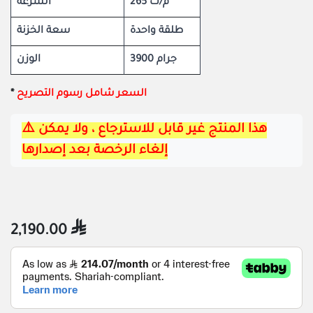
265 م/ث
السرعة
طلقة واحدة
سعة الخزنة
3900 جرام
الوزن
*
السعر شامل رسوم التصريح
⚠️هذا المنتج غير قابل للاسترجاع ، ولا يمكن 
إلغاء الرخصة بعد إصدارها
2,190.00
