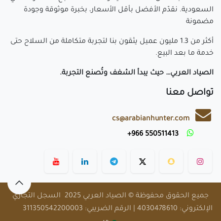
السعودية. نقدّم الأفضل بأقل الأسعار، بخبرة موثوقة وجودة
مضمونة
أكثر من 1.3 مليون عميل يثقون بنا لتجربة متكاملة من السلاح حتى
خدمة ما بعد البيع.
الصياد العربي… حيث يبدأ الشغف وتُصنع التجربة.
تواصل معنا
cs@arabianhunter.com
​550511413 966+
​
جميع الحقوق محفوظة © الصياد العربي 2025 السجل التجاري
الإلكتروني: 4030478610 | الرقم الضريبي: 311350542200003