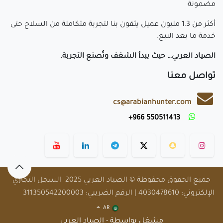
مضمونة
أكثر من 1.3 مليون عميل يثقون بنا لتجربة متكاملة من السلاح حتى
خدمة ما بعد البيع.
الصياد العربي… حيث يبدأ الشغف وتُصنع التجربة.
تواصل معنا
cs@arabianhunter.com
​550511413 966+
​
جميع الحقوق محفوظة © الصياد العربي 2025 السجل التجاري
الإلكتروني: 4030478610 | الرقم الضريبي: 311350542200003
AR
مشغل بواسطة - الصياد العربي