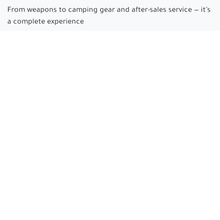
From weapons to camping gear and after-sales service — it’s
a complete experience
Arabian hunter
where passion begins and experience is
made.
Connect with us
cs@arabianhunter.com
+966 550511413
All rights reserved © Arabian hunter 2025 Electronic
Commercial Registration: 4030478610 | Tax Number:
311350542200003