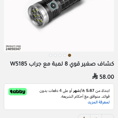
كشاف صغير قوي 8 لمبة مع جراب W5185

58.00