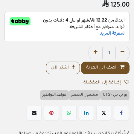

125.00
أضف الي العربة
اشترِ الآن
إضافة إلى المفضلة
يو تي جي - UTG
مشمول الخصم
قواعد النواظير