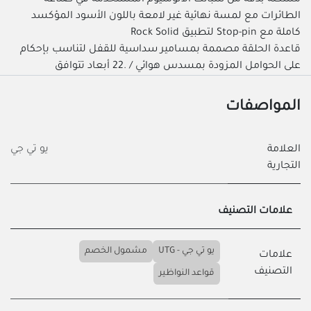
مُشَكَّلة بدقة من سبائك الألومنيوم المستخدمة في صناعة
الطائرات مع لمسة نهائية غير لامعة باللون الأسود المؤكسد
كاملة مع Stop-pin لتطبيق Rock Solid
قاعدة الحلقة مصممة بمسامير سداسية للقفل لتناسب بإحكام
على الحوامل المزودة بمسدس هوائي / .22 أبعاد تتوافق
المواصفات
العلامة
يو تي جي
التجارية
علامات التصنيف
يو تي جي - UTG
مشمول الخصم
علامات
التصنيف
قواعد النواظير