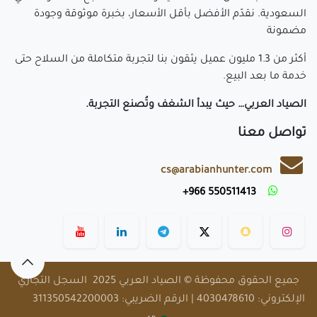
السعودية. نقدّم الأفضل بأقل الأسعار، بخبرة موثوقة وجودة
مضمونة
أكثر من 1.3 مليون عميل يثقون بنا لتجربة متكاملة من السلاح حتى
خدمة ما بعد البيع.
الصياد العربي… حيث يبدأ الشغف وتُصنع التجربة.
تواصل معنا
cs@arabianhunter.com
​550511413 966+
​
جميع الحقوق محفوظة © الصياد العربي 2025 السجل التجاري
الإلكتروني: 4030478610 | الرقم الضريبي: 311350542200003