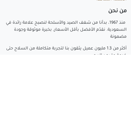
م​ن نحن
منذ 1967، بدأنا من شغف الصيد والأسلحة لنصبح علامة رائدة في
السعودية. نقدّم الأفضل بأقل الأسعار، بخبرة موثوقة وجودة
مضمونة
أكثر من 1.3 مليون عميل يثقون بنا لتجربة متكاملة من السلاح حتى
خدمة ما بعد البيع.
الصياد العربي… حيث يبدأ الشغف وتُصنع التجربة.
تواصل معنا
cs@arabianhunter.com
​550511413 966+
​