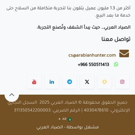
أكثر من 1.3 مليون عميل يثقون بنا لتجربة متكاملة من السلاح حتى
خدمة ما بعد البيع.
الصياد العربي… حيث يبدأ الشغف وتُصنع التجربة.
تواصل معنا
cs@arabianhunter.com
​550511413 966+
​
جميع الحقوق محفوظة © الصياد العربي 2025 السجل التجاري
الإلكتروني: 4030478610 | الرقم الضريبي: 311350542200003
AR
مشغل بواسطة - الصياد العربي