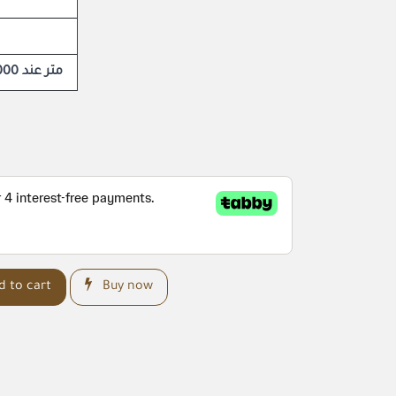
135 متر عند 1000 متر
 to cart
Buy now