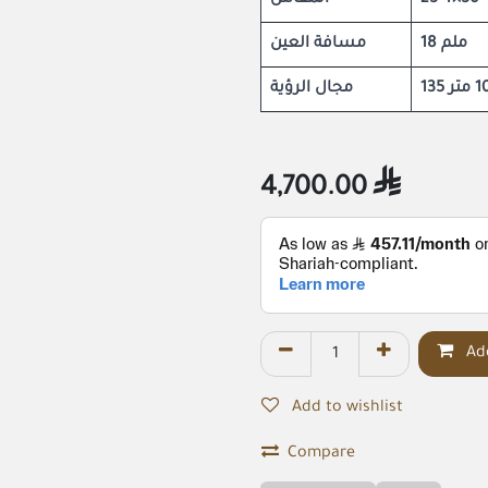
المقاس
25-4×50
18 ملم
مسافة العين
مجال الرؤية
4,700.00

Add
Add to wishlist
Compare