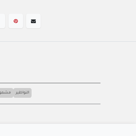
النواظير
مشمول