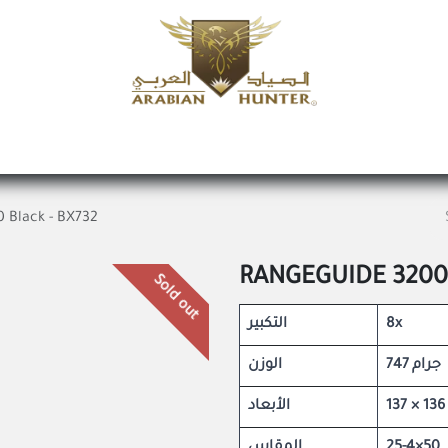
Home
Shop
Offers
Request a product
Branches
A
 Black - BX732
RANGEGUIDE 3200 
Sold out
التكبير
8x
747 جرام
الوزن
الأبعاد