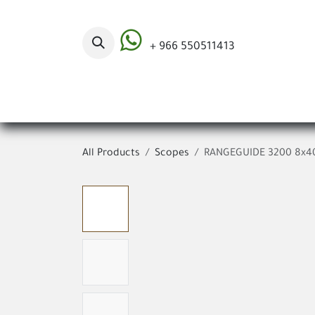
Skip to Content
+ 966 550511413
Categories
All Products
Scopes
RANGEGUIDE 3200 8x40