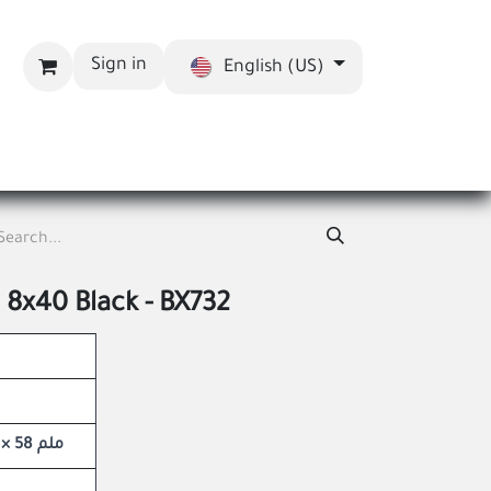
Sign in
English (US)
bout us
Blog
8x40 Black - BX732
137 × 136 × 58 ملم