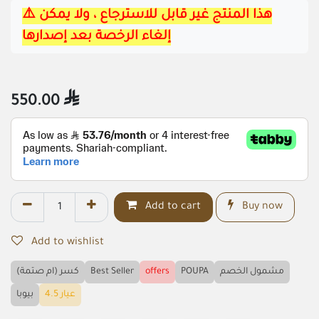
⚠️هذا المنتج غير قابل للاسترجاع ، ولا يمكن 
إلغاء الرخصة بعد إصدارها
550.00

Add to cart
Buy now
Add to wishlist
كسر (ام صتمة)
Best Seller
offers
POUPA
مشمول الخصم
عيار 4.5
بيوبا