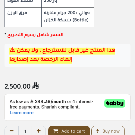
250 بار
ضغط الهواء
حوالي +200 جرام مقارنة
فرق الوزن
بنسخة الخزان (Bottle)
​*
السعر شامل رسوم التصريح
⚠️هذا المنتج غير قابل للاسترجاع ، ولا يمكن 
إلغاء الرخصة بعد إصدارها
2,500.00

Add to cart
Buy now