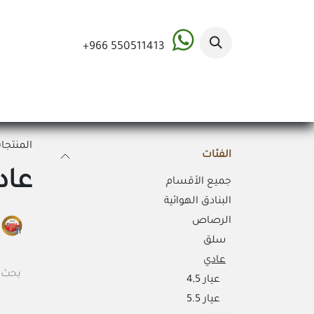
خطي للذهاب إلى المحتوى
+966 550​511413
الأقسام
الصفحة 
المنتجا
الفئات
عاد
جميع الأقسام
البنادق الهوائية
الرصاص
سلق
عادي
عيار 4,5
عيار 5.5