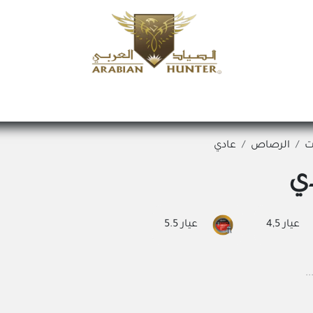
الرئيسية
المتجر
عروض اليوم
طلب منتج
الفروع
عن الصي
ت
الرصاص
عادي
ي
عيار 4,5
عيار 5.5