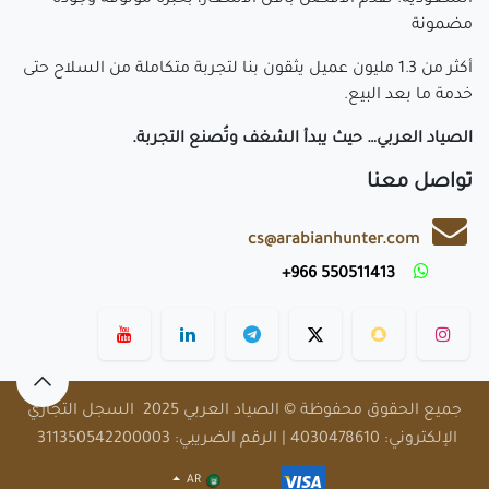
السعودية. نقدّم الأفضل بأقل الأسعار، بخبرة موثوقة وجودة
مضمونة
أكثر من 1.3 مليون عميل يثقون بنا لتجربة متكاملة من السلاح حتى
خدمة ما بعد البيع.
الصياد العربي… حيث يبدأ الشغف وتُصنع التجربة.
تواصل معنا
cs@arabianhunter.com
​550511413 966+
​
جميع الحقوق محفوظة © الصياد العربي 2025 السجل التجاري
الإلكتروني: 4030478610 | الرقم الضريبي: 311350542200003
AR