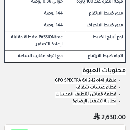
قيمة النقرة عند 100 ياردة
حوالي 0.36 بوصة
مدى ضبط الارتفاع
144 بوصة
مدى ضبط الانحراف
144 بوصة
نوع أبراج الضبط
PASSIONtrac مغطاة وقابلة
لإعادة التصفير
اتجاه ضبط الارتفاع
مع اتجاه عقارب الساعة
محتويات العبوة
منظار GPO SPECTRA 6X 2-12×44i
غطاء عدسات شفاف
قطعة قماش لتنظيف العدسات
بطارية تشغيل الإضاءة

2,630.00