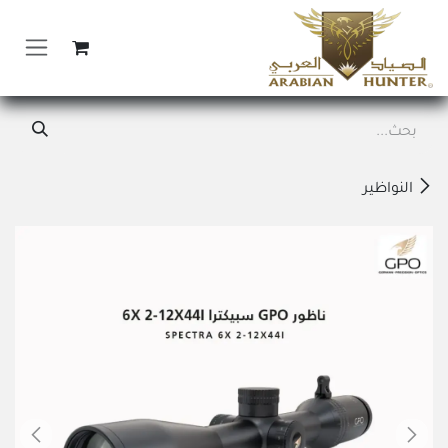
خطي للذهاب إلى المحتوى
النواظير