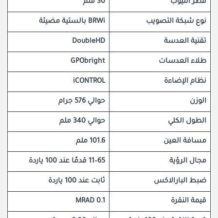
قطر التيوب
30 ملم
نوع شبكة التصويب
BRWi بالستية مضيئة
تقنية العدسة
DoubleHD
طلاء العدسات
GPObright
نظام الإضاءة
iCONTROL
الوزن
حوالي 576 جرام
الطول الكلي
حوالي 340 ملم
مسافة العين
101.6 ملم
مجال الرؤية
65–11 قدمًا عند 100 ياردة
ضبط البارالاكس
ثابت عند 100 ياردة
قيمة النقرة
0.1 MRAD