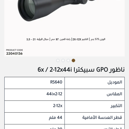
ناظور GPO سبيكترا 6x / 2-12x44i
الموديل
RS640
المقاس
2-12×44i
التكبير
2-12x
قطر العدسة الأمامية
44 ملم